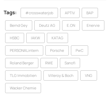
Tags:
#crosswaterjob
APTIV
BAP
Bernd Gey
Deutz AG
E.ON
Enervie
HSBC
IAKW
KATAG
PERSONALintern
Porsche
PwC
Roland Berger
RWE
Sanofi
TLG Immobilien
Villeroy & Boch
VNG
Wacker Chemie