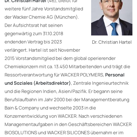
Dr. Christian Hartel
(46), bleibt für
weitere fünf Jahre Vorstandsmitglied
der Wacker Chemie AG (München).
Der Aufsichtsrat hat seinen
gegenwärtig zum 31.10.2018
endenden Vertrag bis 2023
Dr. Christian Hartel
verlängert. Hartel ist seit November
2015 Vorstandsmitglied bei dem global operierender
Chemiekonzern mit ca. 13.450 Mitarbeitenden und trägt die
Ressortverantwortung für WACKER POLYMERS,
Personal
und Soziales (Arbeitsdirektor)
, Zentrale Ingenieurtechnik
und die Regionen Indien, Asien/Pazifik. Er begann seine
Berufslaufbahn im Jahr 2000 bei der Managementberatung
Bain & Company und wechselte 2003 in die
Konzernentwicklung von WACKER. Nach verschiedenen
Managementaufgaben in den Geschäftsbereichen WACKER
BIOSOLUTIONS und WACKER SILICONES übernahm er im