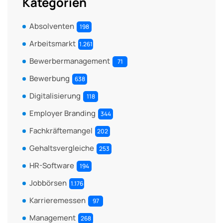
Kategorien
Absolventen
198
Arbeitsmarkt
1.261
Bewerbermanagement
71
Bewerbung
638
Digitalisierung
118
Employer Branding
344
Fachkräftemangel
202
Gehaltsvergleiche
253
HR-Software
194
Jobbörsen
1.176
Karrieremessen
97
Management
268