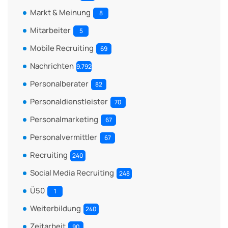
Markt & Meinung
8
Mitarbeiter
5
Mobile Recruiting
69
Nachrichten
9.792
Personalberater
82
Personaldienstleister
70
Personalmarketing
67
Personalvermittler
67
Recruiting
240
Social Media Recruiting
248
Ü50
1
Weiterbildung
240
Zeitarbeit
90