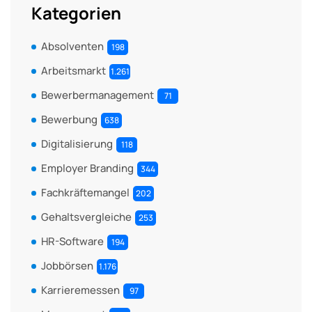
Kategorien
Absolventen
198
Arbeitsmarkt
1.261
Bewerbermanagement
71
Bewerbung
638
Digitalisierung
118
Employer Branding
344
Fachkräftemangel
202
Gehaltsvergleiche
253
HR-Software
194
Jobbörsen
1.176
Karrieremessen
97