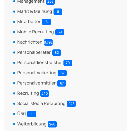
Management
268
Markt & Meinung
8
Mitarbeiter
5
Mobile Recruiting
69
Nachrichten
9.792
Personalberater
82
Personaldienstleister
70
Personalmarketing
67
Personalvermittler
67
Recruiting
240
Social Media Recruiting
248
Ü50
1
Weiterbildung
240