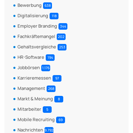
Bewerbung
638
Digitalisierung
118
Employer Branding
344
Fachkräftemangel
202
Gehaltsvergleiche
253
HR-Software
194
Jobbörsen
1.176
Karrieremessen
97
Management
268
Markt & Meinung
8
Mitarbeiter
5
Mobile Recruiting
69
Nachrichten
9.792