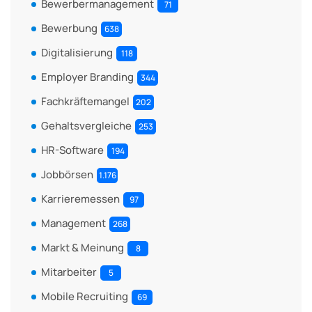
Bewerbermanagement
71
Bewerbung
638
Digitalisierung
118
Employer Branding
344
Fachkräftemangel
202
Gehaltsvergleiche
253
HR-Software
194
Jobbörsen
1.176
Karrieremessen
97
Management
268
Markt & Meinung
8
Mitarbeiter
5
Mobile Recruiting
69