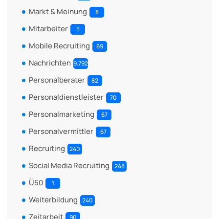
Markt & Meinung
8
Mitarbeiter
5
Mobile Recruiting
69
Nachrichten
9.792
Personalberater
82
Personaldienstleister
70
Personalmarketing
67
Personalvermittler
67
Recruiting
240
Social Media Recruiting
248
Ü50
1
Weiterbildung
240
Zeitarbeit
90