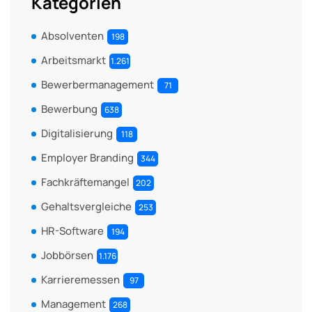
Kategorien
Absolventen
198
Arbeitsmarkt
1.261
Bewerbermanagement
71
Bewerbung
638
Digitalisierung
118
Employer Branding
344
Fachkräftemangel
202
Gehaltsvergleiche
253
HR-Software
194
Jobbörsen
1.176
Karrieremessen
97
Management
268