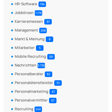
HR-Software
194
Jobbörsen
1.176
Karrieremessen
97
Management
268
Markt & Meinung
8
Mitarbeiter
5
Mobile Recruiting
69
Nachrichten
9.792
Personalberater
82
Personaldienstleister
70
Personalmarketing
67
Personalvermittler
67
Recruiting
240