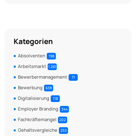
Kategorien
Absolventen
198
Arbeitsmarkt
1.261
Bewerbermanagement
71
Bewerbung
638
Digitalisierung
118
Employer Branding
344
Fachkräftemangel
202
Gehaltsvergleiche
253