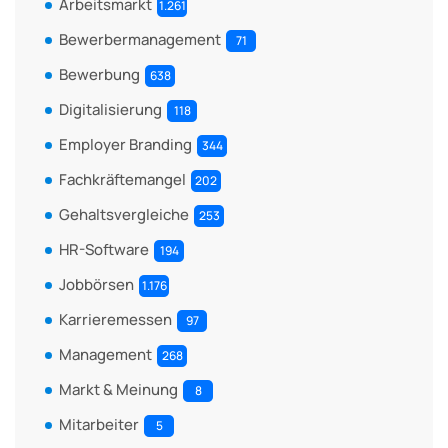
Arbeitsmarkt
1.261
Bewerbermanagement
71
Bewerbung
638
Digitalisierung
118
Employer Branding
344
Fachkräftemangel
202
Gehaltsvergleiche
253
HR-Software
194
Jobbörsen
1.176
Karrieremessen
97
Management
268
Markt & Meinung
8
Mitarbeiter
5