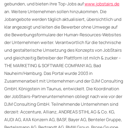
gebunden, und bieten ihre Top-Jobs auf
www.jobstairs.de
an. Weitere Unternehmen sollen hinzukommen. Die
Jobangebote werden täglich aktualisiert, übersichtlich und
klar angezeigt und leiten die Bewerber ohne Umwege auf
die Bewerbungsformulare der Human-Resources-Websites
der Unternehmen weiter. Verantwortlich für die technische
und gestalterische Umsetzung des Konzepts von JobStairs
und gleichzeitig Betreiber der Plattform ist milch & zucker –
THE MARKETING & SOFTWARE COMPANY AG, Bad
Nauheim/Hamburg. Das Portal wurde 2003 in
Zusammenarbeit mit Unternehmen und der DJM Consulting
GmbH, Königstein im Taunus, entwickelt. Die Koordination
der JobStairs-Partnerunternehmen obliegt nach wie vor der
DJM Consulting GmbH. Teilnehmende Unternehmen sind
derzeit: Accenture, Allianz, ANDREAS STIHL AG & Co. KG,
AUDI AG, AXA Konzern AG, BASF, Bayer AG, Benteler Gruppe,
Bertelsmann AG, Bertrandt AG, BMW Group, Brose Gruppe,