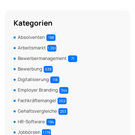
Kategorien
Absolventen
198
Arbeitsmarkt
1.261
Bewerbermanagement
71
Bewerbung
638
Digitalisierung
118
Employer Branding
344
Fachkräftemangel
202
Gehaltsvergleiche
253
HR-Software
194
Jobbörsen
1.176