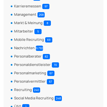
Karrieremessen
97
Management
268
Markt & Meinung
8
Mitarbeiter
5
Mobile Recruiting
69
Nachrichten
9.792
Personalberater
82
Personaldienstleister
70
Personalmarketing
67
Personalvermittler
67
Recruiting
240
Social Media Recruiting
248
Ü50
1