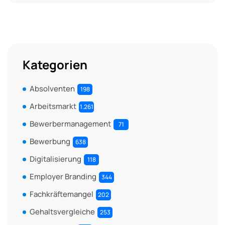
Kategorien
Absolventen
198
Arbeitsmarkt
1.261
Bewerbermanagement
71
Bewerbung
638
Digitalisierung
118
Employer Branding
344
Fachkräftemangel
202
Gehaltsvergleiche
253