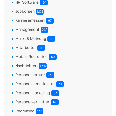
HR-Software
194
Jobbörsen
1.176
Karrieremessen
97
Management
268
Markt & Meinung
8
Mitarbeiter
5
Mobile Recruiting
69
Nachrichten
9.792
Personalberater
82
Personaldienstleister
70
Personalmarketing
67
Personalvermittler
67
Recruiting
240