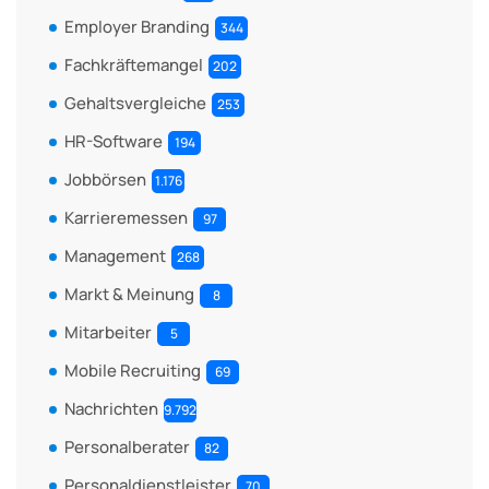
Employer Branding
344
Fachkräftemangel
202
Gehaltsvergleiche
253
HR-Software
194
Jobbörsen
1.176
Karrieremessen
97
Management
268
Markt & Meinung
8
Mitarbeiter
5
Mobile Recruiting
69
Nachrichten
9.792
Personalberater
82
Personaldienstleister
70