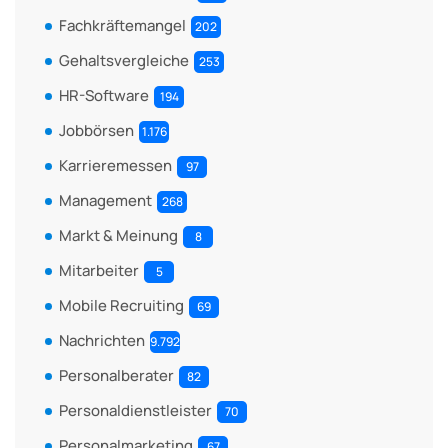
Fachkräftemangel
202
Gehaltsvergleiche
253
HR-Software
194
Jobbörsen
1.176
Karrieremessen
97
Management
268
Markt & Meinung
8
Mitarbeiter
5
Mobile Recruiting
69
Nachrichten
9.792
Personalberater
82
Personaldienstleister
70
Personalmarketing
67