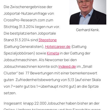
Die Zwischenergebnisse der
Jobportal-Nutzerumfrage von
CrossPro-Research.com zum
Stichtag 31.3.2014 liegen nun vor.
Gerhard Kenk.
Die bestplatzierten Jobportale
Stand 31.3.2014 sind
Stepstone
(Gattung Generalisten),
Hotelcareer.de
(Gattung
Spezialjobbörsen) sowie
Kimeta
in der Gattung der
Jobsuchmaschinen. Als Newcomer bei den
Jobsuchmaschinen konnte sich
Indeed.de
im „Small
Cluster“ bei 77 Bewertungen mit einer bemerkenswert
guten Zufriedenheitsbewertung von 5,13 (auf einer Skala
von 7=sehr gut bis 1=überhaupt nicht gut) an die Spitze
setzen.
Insgesamt knapp 22.000 Jobsucher haben bisher an der
Online-Umfrage teilgenommen und ihre Einschätzungen