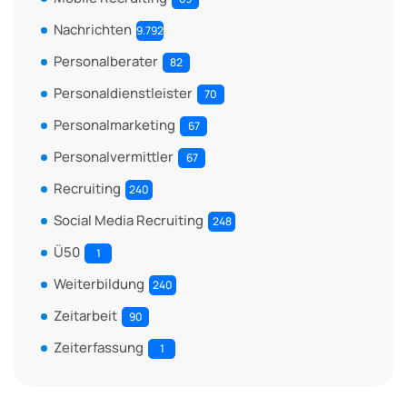
Nachrichten
9.792
Personalberater
82
Personaldienstleister
70
Personalmarketing
67
Personalvermittler
67
Recruiting
240
Social Media Recruiting
248
Ü50
1
Weiterbildung
240
Zeitarbeit
90
Zeiterfassung
1