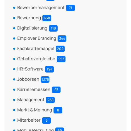
Bewerbermanagement
71
Bewerbung
638
Digitalisierung
118
Employer Branding
344
Fachkräftemangel
202
Gehaltsvergleiche
253
HR-Software
194
Jobbörsen
1.176
Karrieremessen
97
Management
268
Markt & Meinung
8
Mitarbeiter
5
Mobile Recruiting
69