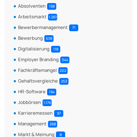
Absolventen
198
Arbeitsmarkt
1.261
Bewerbermanagement
71
Bewerbung
638
Digitalisierung
118
Employer Branding
344
Fachkräftemangel
202
Gehaltsvergleiche
253
HR-Software
194
Jobbörsen
1.176
Karrieremessen
97
Management
268
Markt & Meinung
8