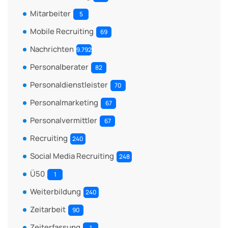
Mitarbeiter
5
Mobile Recruiting
69
Nachrichten
9.792
Personalberater
82
Personaldienstleister
70
Personalmarketing
67
Personalvermittler
67
Recruiting
240
Social Media Recruiting
248
Ü50
1
Weiterbildung
240
Zeitarbeit
90
Zeiterfassung
1