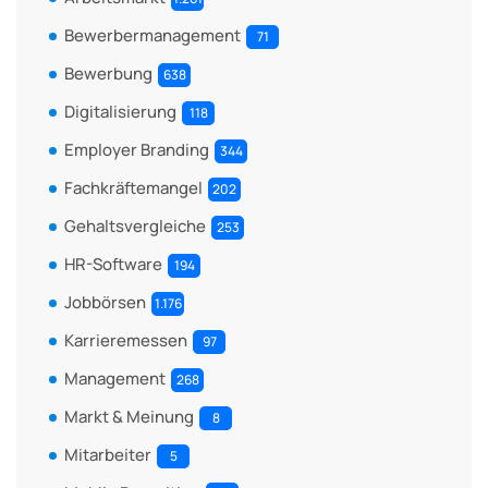
Bewerbermanagement
71
Bewerbung
638
Digitalisierung
118
Employer Branding
344
Fachkräftemangel
202
Gehaltsvergleiche
253
HR-Software
194
Jobbörsen
1.176
Karrieremessen
97
Management
268
Markt & Meinung
8
Mitarbeiter
5