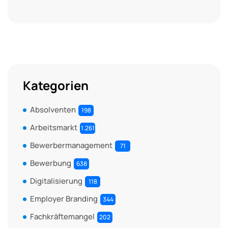
Kategorien
Absolventen
198
Arbeitsmarkt
1.261
Bewerbermanagement
71
Bewerbung
638
Digitalisierung
118
Employer Branding
344
Fachkräftemangel
202