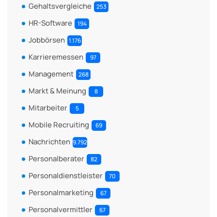
Gehaltsvergleiche
253
HR-Software
194
Jobbörsen
1.176
Karrieremessen
97
Management
268
Markt & Meinung
8
Mitarbeiter
5
Mobile Recruiting
69
Nachrichten
9.792
Personalberater
82
Personaldienstleister
70
Personalmarketing
67
Personalvermittler
67