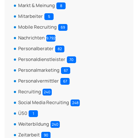
Markt & Meinung
8
Mitarbeiter
5
Mobile Recruiting
69
Nachrichten
9.792
Personalberater
82
Personaldienstleister
70
Personalmarketing
67
Personalvermittler
67
Recruiting
240
Social Media Recruiting
248
Ü50
1
Weiterbildung
240
Zeitarbeit
90