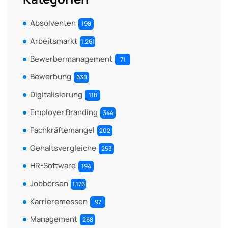
Absolventen
198
Arbeitsmarkt
1.261
Bewerbermanagement
71
Bewerbung
638
Digitalisierung
118
Employer Branding
344
Fachkräftemangel
202
Gehaltsvergleiche
253
HR-Software
194
Jobbörsen
1.176
Karrieremessen
97
Management
268