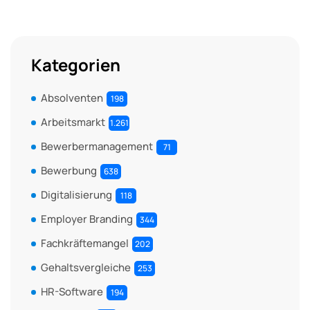
Kategorien
Absolventen
198
Arbeitsmarkt
1.261
Bewerbermanagement
71
Bewerbung
638
Digitalisierung
118
Employer Branding
344
Fachkräftemangel
202
Gehaltsvergleiche
253
HR-Software
194