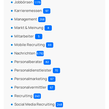
Jobbörsen
1.176
Karrieremessen
97
Management
268
Markt & Meinung
8
Mitarbeiter
5
Mobile Recruiting
69
Nachrichten
9.792
Personalberater
82
Personaldienstleister
70
Personalmarketing
67
Personalvermittler
67
Recruiting
240
Social Media Recruiting
248