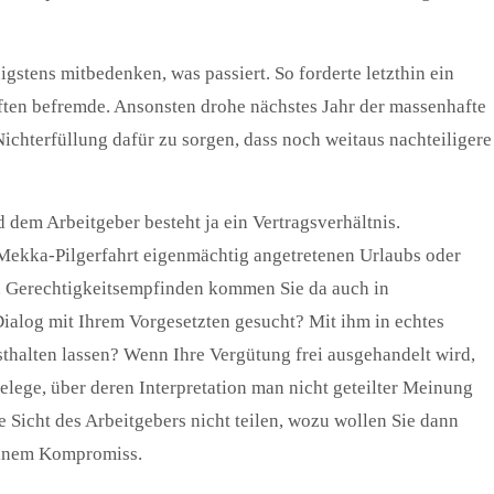
gstens mitbedenken, was passiert. So forderte letzthin ein
ften befremde. Ansonsten drohe nächstes Jahr der massenhafte
Nichterfüllung dafür zu sorgen, dass noch weitaus nachteiligere
d dem Arbeitgeber besteht ja ein Vertragsverhältnis.
s Mekka-Pilgerfahrt eigenmächtig angetretenen Urlaubs oder
en Gerechtigkeitsempfinden kommen Sie da auch in
Dialog mit Ihrem Vorgesetzten gesucht? Mit ihm in echtes
sthalten lassen? Wenn Ihre Vergütung frei ausgehandelt wird,
lege, über deren Interpretation man nicht geteilter Meinung
e Sicht des Arbeitgebers nicht teilen, wozu wollen Sie dann
einem Kompromiss.