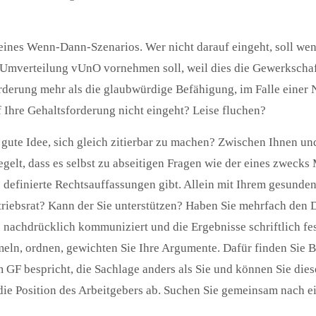
eines Wenn-Dann-Szenarios. Wer nicht darauf eingeht, soll weni
i Umverteilung vUnO vornehmen soll, weil dies die Gewerkscha
orderung mehr als die glaubwürdige Befähigung, im Falle einer 
 Ihre Gehaltsforderung nicht eingeht? Leise fluchen?
e gute Idee, sich gleich zitierbar zu machen? Zwischen Ihnen un
egelt, dass es selbst zu abseitigen Fragen wie der eines zweck
e definierte Rechtsauffassungen gibt. Allein mit Ihrem gesund
etriebsrat? Kann der Sie unterstützen? Haben Sie mehrfach den 
e nachdrücklich kommuniziert und die Ergebnisse schriftlich fe
ln, ordnen, gewichten Sie Ihre Argumente. Dafür finden Sie Be
m GF bespricht, die Sachlage anders als Sie und können Sie dies
ie Position des Arbeitgebers ab. Suchen Sie gemeinsam nach 