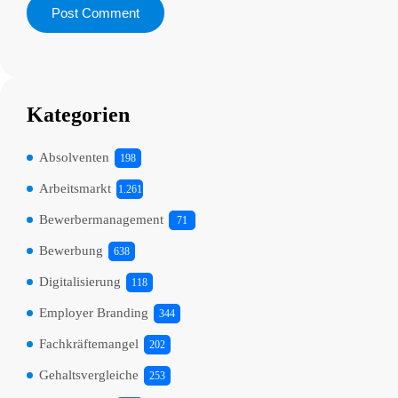
Kategorien
Absolventen
198
Arbeitsmarkt
1.261
Bewerbermanagement
71
Bewerbung
638
Digitalisierung
118
Employer Branding
344
Fachkräftemangel
202
Gehaltsvergleiche
253