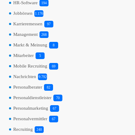
HR-Software
194
Jobbörsen
1.176
Karrieremessen
97
Management
268
Markt & Meinung
8
Mitarbeiter
5
Mobile Recruiting
69
Nachrichten
9.792
Personalberater
82
Personaldienstleister
70
Personalmarketing
67
Personalvermittler
67
Recruiting
240