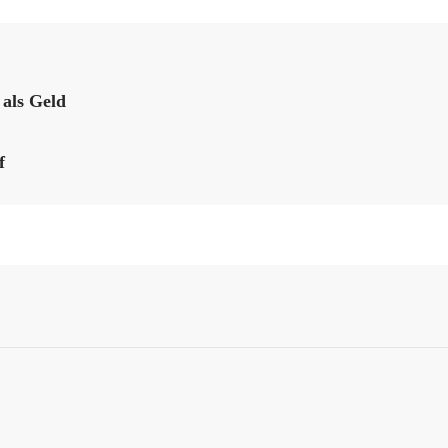
 als Geld
f