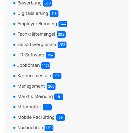
Bewerbung
638
Digitalisierung
118
Employer Branding
344
Fachkräftemangel
202
Gehaltsvergleiche
253
HR-Software
194
Jobbörsen
1.176
Karrieremessen
97
Management
268
Markt & Meinung
8
Mitarbeiter
5
Mobile Recruiting
69
Nachrichten
9.792