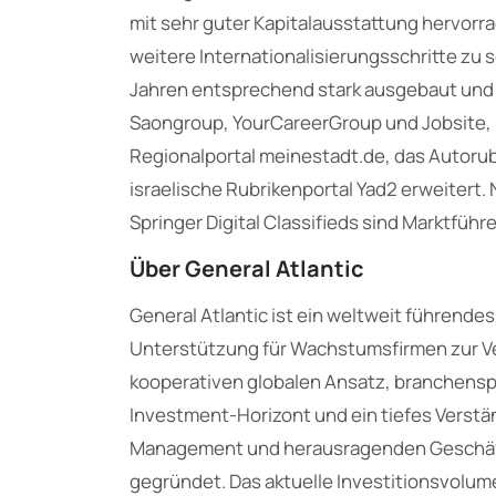
mit sehr guter Kapitalausstattung hervor
weitere Internationalisierungsschritte zu 
Jahren entsprechend stark ausgebaut und u
Saongroup, YourCareerGroup und Jobsite,
Regionalportal meinestadt.de, das Autoru
israelische Rubrikenportal Yad2 erweitert. 
Springer Digital Classifieds sind Marktführ
Über General Atlantic
General Atlantic ist ein weltweit führende
Unterstützung für Wachstumsfirmen zur Ve
kooperativen globalen Ansatz, branchenspe
Investment-Horizont und ein tiefes Verstä
Management und herausragenden Geschäfts
gegründet. Das aktuelle Investitionsvolum