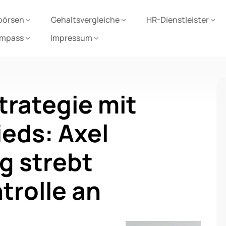
börsen
Gehaltsvergleiche
HR-Dienstleister
ompass
Impressum
trategie mit
ieds: Axel
g strebt
trolle an