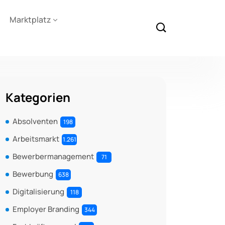
Marktplatz
Kategorien
Absolventen
198
Arbeitsmarkt
1.261
Bewerbermanagement
71
Bewerbung
638
Digitalisierung
118
Employer Branding
344