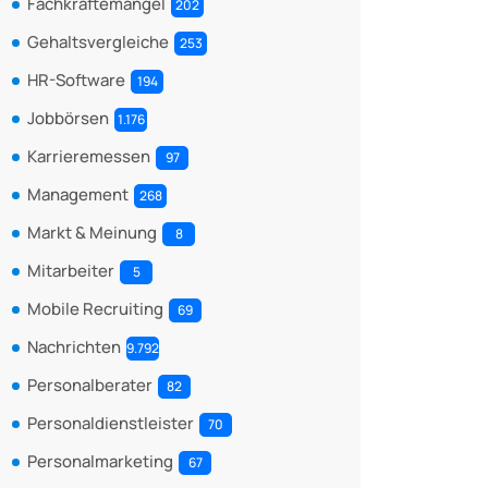
Fachkräftemangel
202
Gehaltsvergleiche
253
HR-Software
194
Jobbörsen
1.176
Karrieremessen
97
Management
268
Markt & Meinung
8
Mitarbeiter
5
Mobile Recruiting
69
Nachrichten
9.792
Personalberater
82
Personaldienstleister
70
Personalmarketing
67