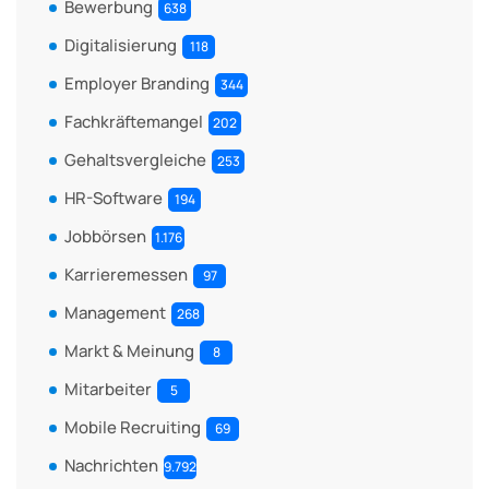
Bewerbung
638
Digitalisierung
118
Employer Branding
344
Fachkräftemangel
202
Gehaltsvergleiche
253
HR-Software
194
Jobbörsen
1.176
Karrieremessen
97
Management
268
Markt & Meinung
8
Mitarbeiter
5
Mobile Recruiting
69
Nachrichten
9.792