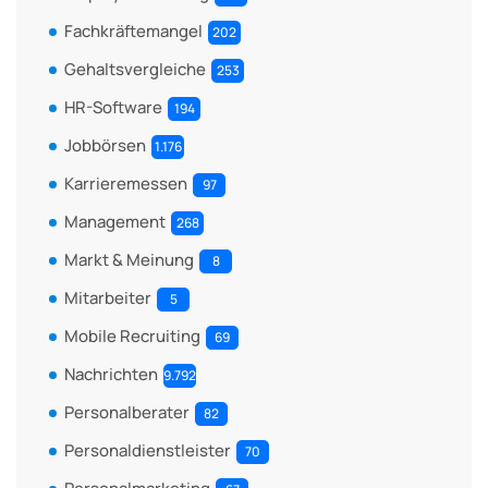
Fachkräftemangel
202
Gehaltsvergleiche
253
HR-Software
194
Jobbörsen
1.176
Karrieremessen
97
Management
268
Markt & Meinung
8
Mitarbeiter
5
Mobile Recruiting
69
Nachrichten
9.792
Personalberater
82
Personaldienstleister
70