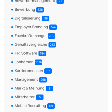
Bewerbermanagement
71
Bewerbung
638
Digitalisierung
118
Employer Branding
344
Fachkräftemangel
202
Gehaltsvergleiche
253
HR-Software
194
Jobbörsen
1.176
Karrieremessen
97
Management
268
Markt & Meinung
8
Mitarbeiter
5
Mobile Recruiting
69