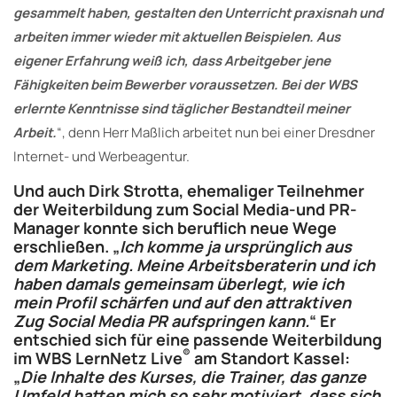
gesammelt haben, gestalten den Unterricht praxisnah und
arbeiten immer wieder mit aktuellen Beispielen. Aus
eigener Erfahrung weiß ich, dass Arbeitgeber jene
Fähigkeiten beim Bewerber voraussetzen. Bei der WBS
erlernte Kenntnisse sind täglicher Bestandteil meiner
Arbeit.
“, denn Herr Maßlich arbeitet nun bei einer Dresdner
Internet- und Werbeagentur.
Und auch Dirk Strotta, ehemaliger Teilnehmer
der Weiterbildung zum Social Media-und PR-
Manager konnte sich beruflich neue Wege
erschließen. „
Ich komme ja ursprünglich aus
dem Marketing. Meine Arbeitsberaterin und ich
haben damals gemeinsam überlegt, wie ich
mein Profil schärfen und auf den attraktiven
Zug Social Media PR aufspringen kann.
“ Er
entschied sich für eine passende Weiterbildung
®
im WBS LernNetz Live
am Standort Kassel:
„
Die Inhalte des Kurses, die Trainer, das ganze
Umfeld hatten mich so sehr motiviert, dass sich