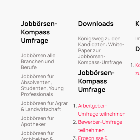
Jobbörsen-
Downloads
K
Kompass
Königsweg zu den
I
Umfrage
Kandidaten: White-
D
Paper zur
Jobbörsen alle
Jobbörsen-
Branchen und
Kompass-Umfrage
K
Berufe
Jobbörsen-
z
Jobbörsen für
Kompass
Absolventen,
Studenten, Young
Umfrage
Professionals
Jobbörsen für Agrar
Arbeitgeber-
& Landwirtschaft
Umfrage teilnehmen
Jobbörsen für
Bewerber-Umfrage
Apotheker
teilnehmen
Jobbörsen für
Ergebnisse &
Architekten &