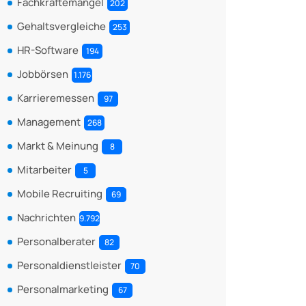
Fachkräftemangel
202
Gehaltsvergleiche
253
HR-Software
194
Jobbörsen
1.176
Karrieremessen
97
Management
268
Markt & Meinung
8
Mitarbeiter
5
Mobile Recruiting
69
Nachrichten
9.792
Personalberater
82
Personaldienstleister
70
Personalmarketing
67