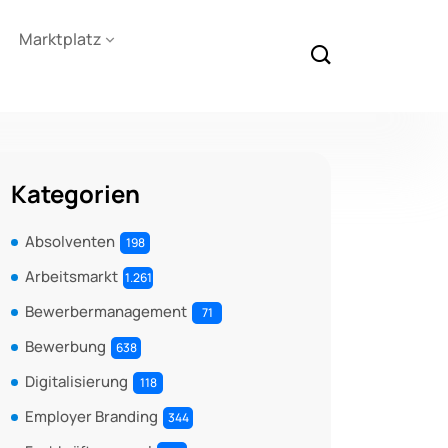
Marktplatz
Kategorien
Absolventen
198
Arbeitsmarkt
1.261
Bewerbermanagement
71
Bewerbung
638
Digitalisierung
118
Employer Branding
344