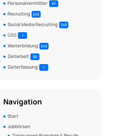
Personalvermittler
67
Recruiting
240
Social Media Recruiting
248
Ü50
1
Weiterbildung
240
Zeitarbeit
90
Zeiterfassung
1
Navigation
Start
Jobbörsen
Zielgruppen Branchen & Berufe