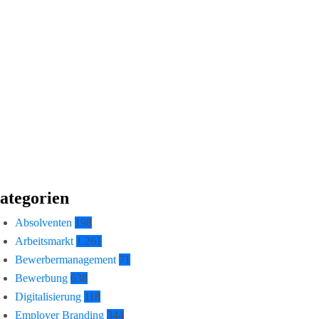
ategorien
Absolventen
198
Arbeitsmarkt
1.261
Bewerbermanagement
71
Bewerbung
638
Digitalisierung
118
Employer Branding
344