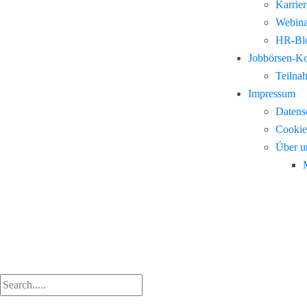
Karrie
Webina
HR-Blo
Jobbörsen-K
Teilna
Impressum
Datens
Cookie
Über u