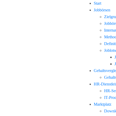
Start
Jobbörsen
Zielgr
Jobbör
Interna
Method
Defini
Joblots
Gehaltsvergl
Gehalts
HR-Dienstlei
HR-Ser
IT-Pro
Marktplatz
Downl