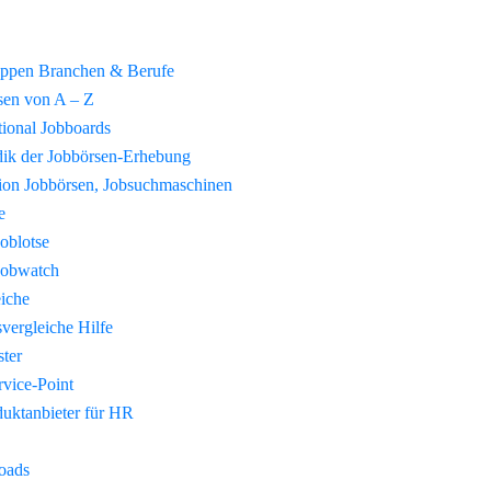
uppen Branchen & Berufe
sen von A – Z
tional Jobboards
ik der Jobbörsen-Erhebung
tion Jobbörsen, Jobsuchmaschinen
e
Joblotse
Jobwatch
eiche
vergleiche Hilfe
ster
vice-Point
duktanbieter für HR
oads