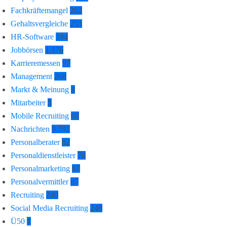
Fachkräftemangel
202
Gehaltsvergleiche
253
HR-Software
194
Jobbörsen
1.176
Karrieremessen
97
Management
268
Markt & Meinung
8
Mitarbeiter
5
Mobile Recruiting
69
Nachrichten
9.792
Personalberater
82
Personaldienstleister
70
Personalmarketing
67
Personalvermittler
67
Recruiting
240
Social Media Recruiting
248
Ü50
1