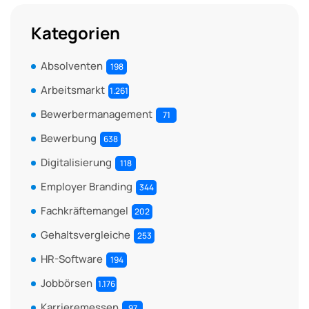
Kategorien
Absolventen
198
Arbeitsmarkt
1.261
Bewerbermanagement
71
Bewerbung
638
Digitalisierung
118
Employer Branding
344
Fachkräftemangel
202
Gehaltsvergleiche
253
HR-Software
194
Jobbörsen
1.176
Karrieremessen
97