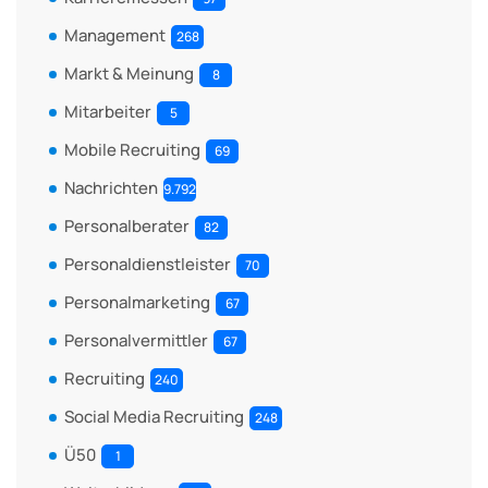
Management
268
Markt & Meinung
8
Mitarbeiter
5
Mobile Recruiting
69
Nachrichten
9.792
Personalberater
82
Personaldienstleister
70
Personalmarketing
67
Personalvermittler
67
Recruiting
240
Social Media Recruiting
248
Ü50
1