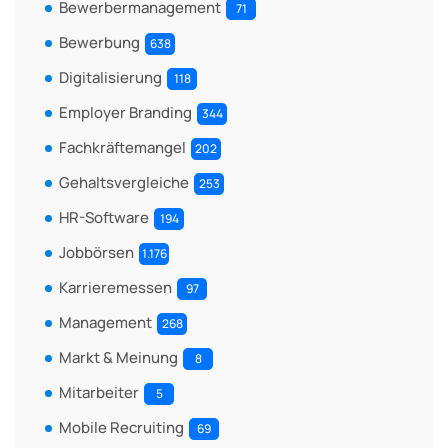
Bewerbermanagement
71
Bewerbung
638
Digitalisierung
118
Employer Branding
344
Fachkräftemangel
202
Gehaltsvergleiche
253
HR-Software
194
Jobbörsen
1.176
Karrieremessen
97
Management
268
Markt & Meinung
8
Mitarbeiter
5
Mobile Recruiting
69