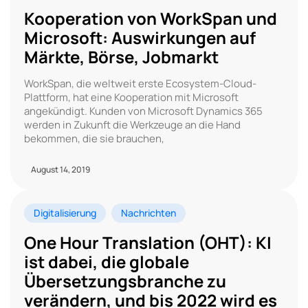
Kooperation von WorkSpan und
Microsoft: Auswirkungen auf
Märkte, Börse, Jobmarkt
WorkSpan, die weltweit erste Ecosystem-Cloud-
Plattform, hat eine Kooperation mit Microsoft
angekündigt. Kunden von Microsoft Dynamics 365
werden in Zukunft die Werkzeuge an die Hand
bekommen, die sie brauchen,
August 14, 2019
Digitalisierung
Nachrichten
One Hour Translation (OHT): KI
ist dabei, die globale
Übersetzungsbranche zu
verändern, und bis 2022 wird es