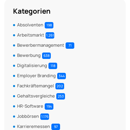
Kategorien
Absolventen
198
Arbeitsmarkt
1.261
Bewerbermanagement
71
Bewerbung
638
Digitalisierung
118
Employer Branding
344
Fachkräftemangel
202
Gehaltsvergleiche
253
HR-Software
194
Jobbörsen
1.176
Karrieremessen
97