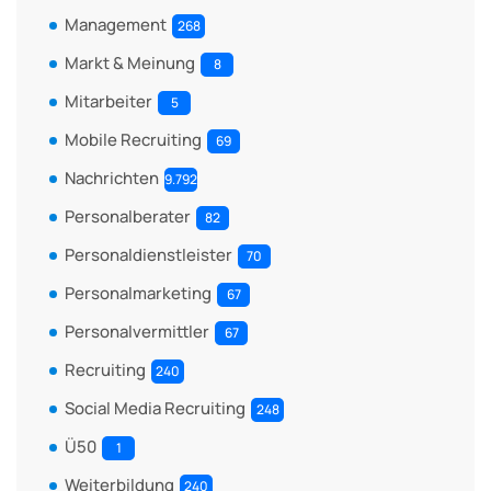
Management
268
Markt & Meinung
8
Mitarbeiter
5
Mobile Recruiting
69
Nachrichten
9.792
Personalberater
82
Personaldienstleister
70
Personalmarketing
67
Personalvermittler
67
Recruiting
240
Social Media Recruiting
248
Ü50
1
Weiterbildung
240