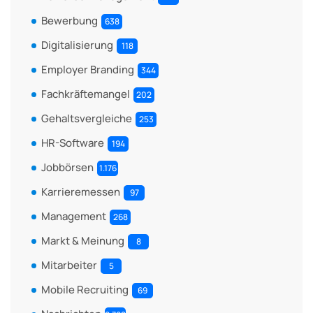
Bewerbung
638
Digitalisierung
118
Employer Branding
344
Fachkräftemangel
202
Gehaltsvergleiche
253
HR-Software
194
Jobbörsen
1.176
Karrieremessen
97
Management
268
Markt & Meinung
8
Mitarbeiter
5
Mobile Recruiting
69