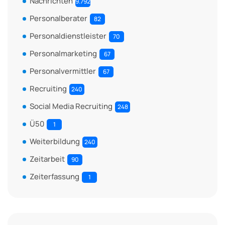
Nachrichten
9.792
Personalberater
82
Personaldienstleister
70
Personalmarketing
67
Personalvermittler
67
Recruiting
240
Social Media Recruiting
248
Ü50
1
Weiterbildung
240
Zeitarbeit
90
Zeiterfassung
1