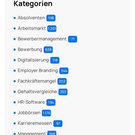
Kategorien
Absolventen
198
Arbeitsmarkt
1.261
Bewerbermanagement
71
Bewerbung
638
Digitalisierung
118
Employer Branding
344
Fachkräftemangel
202
Gehaltsvergleiche
253
HR-Software
194
Jobbörsen
1.176
Karrieremessen
97
Management
268