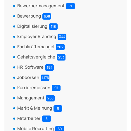
Bewerbermanagement
71
Bewerbung
638
Digitalisierung
118
Employer Branding
344
Fachkräftemangel
202
Gehaltsvergleiche
253
HR-Software
194
Jobbörsen
1.176
Karrieremessen
97
Management
268
Markt & Meinung
8
Mitarbeiter
5
Mobile Recruiting
69