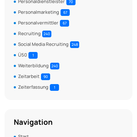
Personaldienstleister
70
Personalmarketing
67
Personalvermittler
67
Recruiting
240
Social Media Recruiting
248
Ü50
1
Weiterbildung
240
Zeitarbeit
90
Zeiterfassung
1
Navigation
Start