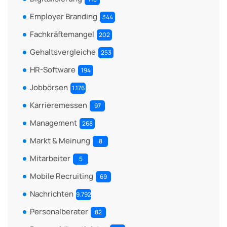
Employer Branding
344
Fachkräftemangel
202
Gehaltsvergleiche
253
HR-Software
194
Jobbörsen
1.176
Karrieremessen
97
Management
268
Markt & Meinung
8
Mitarbeiter
5
Mobile Recruiting
69
Nachrichten
9.792
Personalberater
82