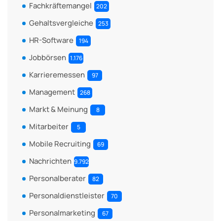
Fachkräftemangel
202
Gehaltsvergleiche
253
HR-Software
194
Jobbörsen
1.176
Karrieremessen
97
Management
268
Markt & Meinung
8
Mitarbeiter
5
Mobile Recruiting
69
Nachrichten
9.792
Personalberater
82
Personaldienstleister
70
Personalmarketing
67