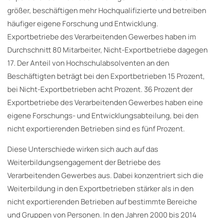
größer, beschäftigen mehr Hochqualifizierte und betreiben
häufiger eigene Forschung und Entwicklung.
Exportbetriebe des Verarbeitenden Gewerbes haben im
Durchschnitt 80 Mitarbeiter, Nicht-Exportbetriebe dagegen
17. Der Anteil von Hochschulabsolventen an den
Beschäftigten beträgt bei den Exportbetrieben 15 Prozent,
bei Nicht-Exportbetrieben acht Prozent. 36 Prozent der
Exportbetriebe des Verarbeitenden Gewerbes haben eine
eigene Forschungs- und Entwicklungsabteilung, bei den
nicht exportierenden Betrieben sind es fünf Prozent.
Diese Unterschiede wirken sich auch auf das
Weiterbildungsengagement der Betriebe des
Verarbeitenden Gewerbes aus. Dabei konzentriert sich die
Weiterbildung in den Exportbetrieben stärker als in den
nicht exportierenden Betrieben auf bestimmte Bereiche
und Gruppen von Personen. In den Jahren 2000 bis 2014