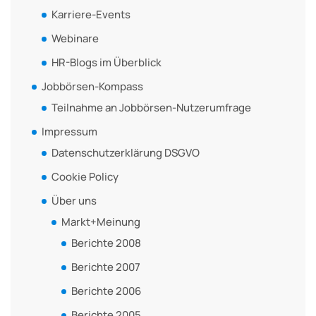
Karriere-Events
Webinare
HR-Blogs im Überblick
Jobbörsen-Kompass
Teilnahme an Jobbörsen-Nutzerumfrage
Impressum
Datenschutzerklärung DSGVO
Cookie Policy
Über uns
Markt+Meinung
Berichte 2008
Berichte 2007
Berichte 2006
Berichte 2005