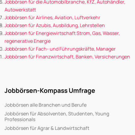
Jobbörsen für die Automobilbranche, KfZ, Autohändler,
Autowerkstatt
Jobbörsen für Airlines, Aviation, Luftverkehr
Jobbörsen für Azubis, Ausbildung, Lehrstellen
Jobbörsen für Energiewirtschaft Strom, Gas, Wasser,
regenerative Energie
Jobbörsen für Fach- und Führungskräfte, Manager
Jobbörsen für Finanzwirtschaft, Banken, Versicherungen
Jobbörsen-Kompass Umfrage
Jobbörsen alle Branchen und Berufe
Jobbörsen für Absolventen, Studenten, Young
Professionals
Jobbörsen für Agrar & Landwirtschaft