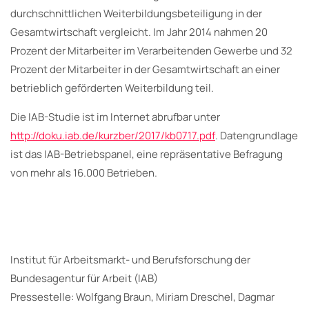
durchschnittlichen Weiterbildungsbeteiligung in der
Gesamtwirtschaft vergleicht. Im Jahr 2014 nahmen 20
Prozent der Mitarbeiter im Verarbeitenden Gewerbe und 32
Prozent der Mitarbeiter in der Gesamtwirtschaft an einer
betrieblich geförderten Weiterbildung teil.
Die IAB-Studie ist im Internet abrufbar unter
http://doku.iab.de/kurzber/2017/kb0717.pdf
. Datengrundlage
ist das IAB-Betriebspanel, eine repräsentative Befragung
von mehr als 16.000 Betrieben.
Institut für Arbeitsmarkt- und Berufsforschung der
Bundesagentur für Arbeit (IAB)
Pressestelle: Wolfgang Braun, Miriam Dreschel, Dagmar