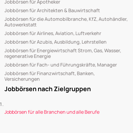
Jobbörsen für Apotheker
Jobbörsen für Architekten & Bauwirtschaft
Jobbörsen für die Automobilbranche, KfZ, Autohändler,
Autowerkstatt
Jobbörsen für Airlines, Aviation, Luftverkehr
Jobbörsen für Azubis, Ausbildung, Lehrstellen
Jobbörsen für Energiewirtschaft Strom, Gas, Wasser,
regenerative Energie
Jobbörsen für Fach- und Führungskräfte, Manager
Jobbörsen für Finanzwirtschaft, Banken,
Versicherungen
Jobbörsen nach Zielgruppen
Jobbörsen für alle Branchen und alle Berufe