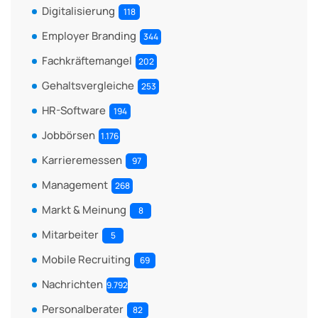
Digitalisierung
118
Employer Branding
344
Fachkräftemangel
202
Gehaltsvergleiche
253
HR-Software
194
Jobbörsen
1.176
Karrieremessen
97
Management
268
Markt & Meinung
8
Mitarbeiter
5
Mobile Recruiting
69
Nachrichten
9.792
Personalberater
82