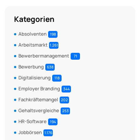
Kategorien
Absolventen
198
Arbeitsmarkt
1.261
Bewerbermanagement
71
Bewerbung
638
Digitalisierung
118
Employer Branding
344
Fachkräftemangel
202
Gehaltsvergleiche
253
HR-Software
194
Jobbörsen
1.176