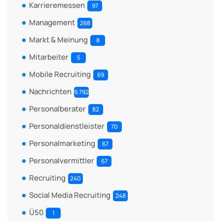
Karrieremessen
97
Management
268
Markt & Meinung
8
Mitarbeiter
5
Mobile Recruiting
69
Nachrichten
9.792
Personalberater
82
Personaldienstleister
70
Personalmarketing
67
Personalvermittler
67
Recruiting
240
Social Media Recruiting
248
Ü50
1