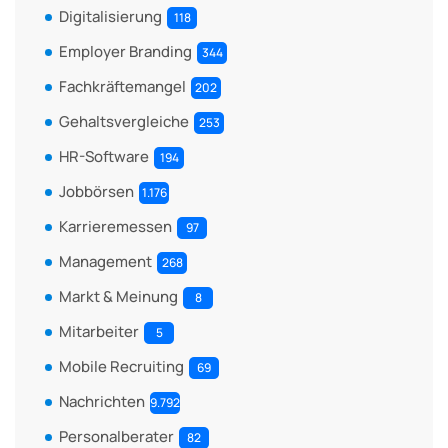
Digitalisierung
118
Employer Branding
344
Fachkräftemangel
202
Gehaltsvergleiche
253
HR-Software
194
Jobbörsen
1.176
Karrieremessen
97
Management
268
Markt & Meinung
8
Mitarbeiter
5
Mobile Recruiting
69
Nachrichten
9.792
Personalberater
82