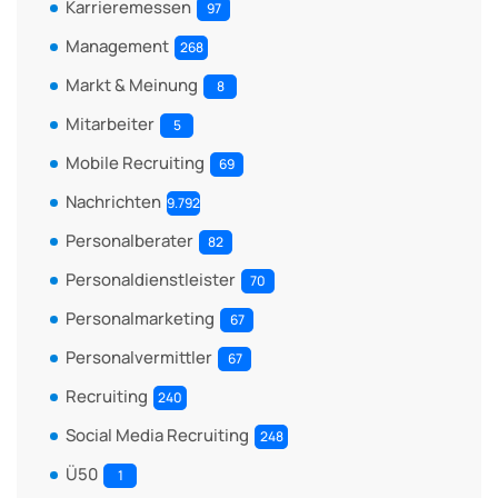
Karrieremessen
97
Management
268
Markt & Meinung
8
Mitarbeiter
5
Mobile Recruiting
69
Nachrichten
9.792
Personalberater
82
Personaldienstleister
70
Personalmarketing
67
Personalvermittler
67
Recruiting
240
Social Media Recruiting
248
Ü50
1