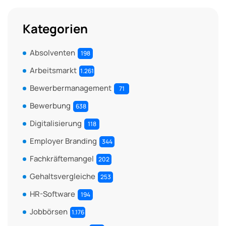
Kategorien
Absolventen
198
Arbeitsmarkt
1.261
Bewerbermanagement
71
Bewerbung
638
Digitalisierung
118
Employer Branding
344
Fachkräftemangel
202
Gehaltsvergleiche
253
HR-Software
194
Jobbörsen
1.176