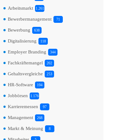
Arbeitsmarkt
1.261
Bewerbermanagement
71
Bewerbung
638
Digitalisierung
118
Employer Branding
344
Fachkräftemangel
202
Gehaltsvergleiche
253
HR-Software
194
Jobbörsen
1.176
Karrieremessen
97
Management
268
Markt & Meinung
8
Mitarbeiter
5