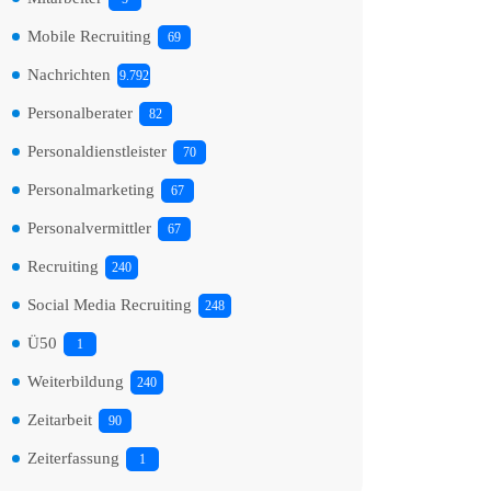
Mobile Recruiting
69
Nachrichten
9.792
Personalberater
82
Personaldienstleister
70
Personalmarketing
67
Personalvermittler
67
Recruiting
240
Social Media Recruiting
248
Ü50
1
Weiterbildung
240
Zeitarbeit
90
Zeiterfassung
1