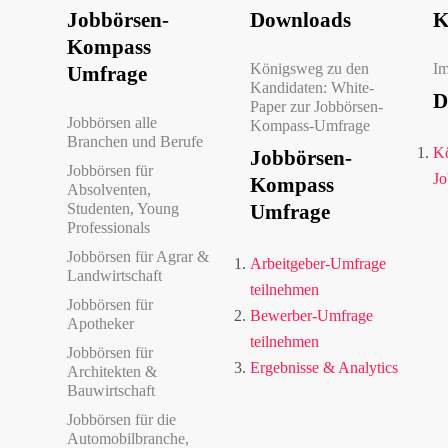
Jobbörsen-
Downloads
K
Kompass
Königsweg zu den
I
Umfrage
Kandidaten: White-
D
Paper zur Jobbörsen-
Jobbörsen alle
Kompass-Umfrage
Branchen und Berufe
Kö
Jobbörsen-
Jobbörsen für
Jo
Kompass
Absolventen,
Studenten, Young
Umfrage
Professionals
Jobbörsen für Agrar &
Arbeitgeber-Umfrage
Landwirtschaft
teilnehmen
Jobbörsen für
Bewerber-Umfrage
Apotheker
teilnehmen
Jobbörsen für
Ergebnisse & Analytics
Architekten &
Bauwirtschaft
Jobbörsen für die
Automobilbranche,