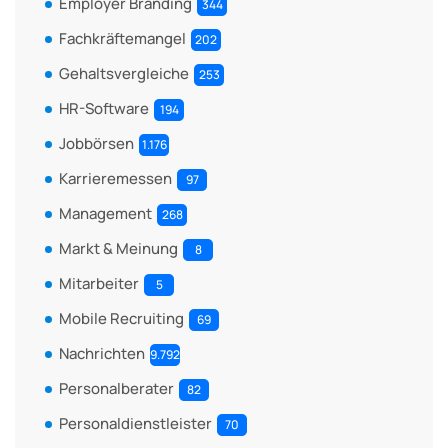
Employer Branding
344
Fachkräftemangel
202
Gehaltsvergleiche
253
HR-Software
194
Jobbörsen
1.176
Karrieremessen
97
Management
268
Markt & Meinung
8
Mitarbeiter
5
Mobile Recruiting
69
Nachrichten
9.792
Personalberater
82
Personaldienstleister
70