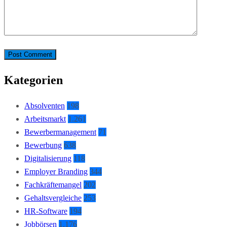
Kategorien
Absolventen
198
Arbeitsmarkt
1.261
Bewerbermanagement
71
Bewerbung
638
Digitalisierung
118
Employer Branding
344
Fachkräftemangel
202
Gehaltsvergleiche
253
HR-Software
194
Jobbörsen
1.176