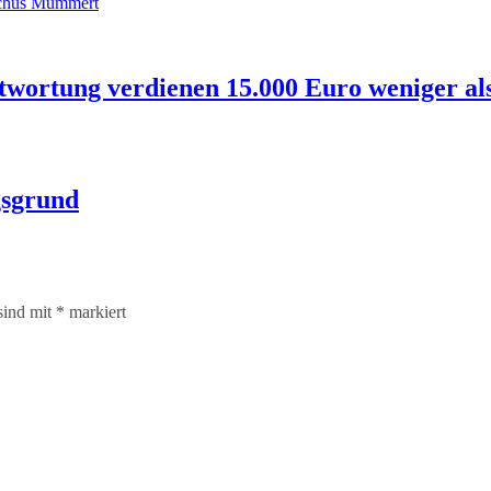
chus Mummert
wortung verdienen 15.000 Euro weniger al
gsgrund
sind mit
*
markiert