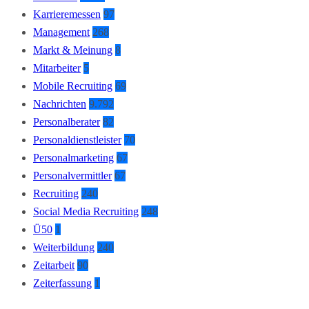
Karrieremessen
97
Management
268
Markt & Meinung
8
Mitarbeiter
5
Mobile Recruiting
69
Nachrichten
9.792
Personalberater
82
Personaldienstleister
70
Personalmarketing
67
Personalvermittler
67
Recruiting
240
Social Media Recruiting
248
Ü50
1
Weiterbildung
240
Zeitarbeit
90
Zeiterfassung
1