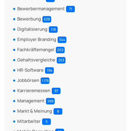
Bewerbermanagement
71
Bewerbung
638
Digitalisierung
118
Employer Branding
344
Fachkräftemangel
202
Gehaltsvergleiche
253
HR-Software
194
Jobbörsen
1.176
Karrieremessen
97
Management
268
Markt & Meinung
8
Mitarbeiter
5