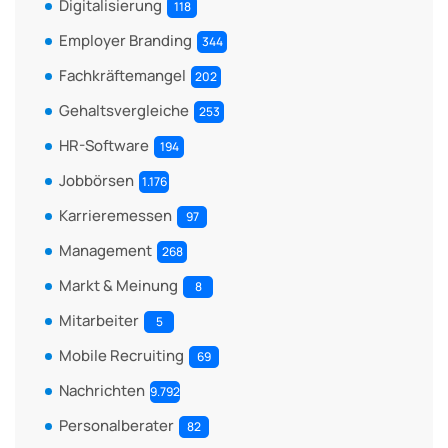
Digitalisierung
118
Employer Branding
344
Fachkräftemangel
202
Gehaltsvergleiche
253
HR-Software
194
Jobbörsen
1.176
Karrieremessen
97
Management
268
Markt & Meinung
8
Mitarbeiter
5
Mobile Recruiting
69
Nachrichten
9.792
Personalberater
82