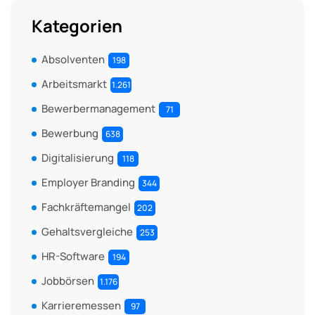
Kategorien
Absolventen
198
Arbeitsmarkt
1.261
Bewerbermanagement
71
Bewerbung
638
Digitalisierung
118
Employer Branding
344
Fachkräftemangel
202
Gehaltsvergleiche
253
HR-Software
194
Jobbörsen
1.176
Karrieremessen
97