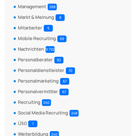
Management
268
Markt & Meinung
8
Mitarbeiter
5
Mobile Recruiting
69
Nachrichten
9.792
Personalberater
82
Personaldienstleister
70
Personalmarketing
67
Personalvermittler
67
Recruiting
240
Social Media Recruiting
248
Ü50
1
Weiterbildung
240