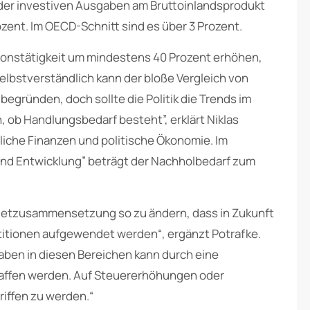
l der investiven Ausgaben am Bruttoinlandsprodukt
ozent. Im OECD-Schnitt sind es über 3 Prozent.
ionstätigkeit um mindestens 40 Prozent erhöhen,
lbstverständlich kann der bloße Vergleich von
ründen, doch sollte die Politik die Trends im
 ob Handlungsbedarf besteht”, erklärt Niklas
tliche Finanzen und politische Ökonomie. Im
nd Entwicklung” beträgt der Nachholbedarf zum
Budgetzusammensetzung so zu ändern, dass in Zukunft
stitionen aufgewendet werden“, ergänzt Potrafke.
aben in diesen Bereichen kann durch eine
affen werden. Auf Steuererhöhungen oder
iffen zu werden.“