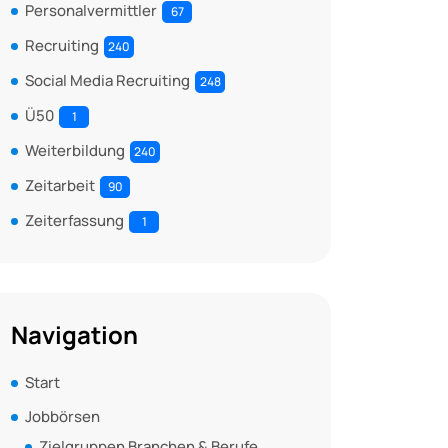
Personalvermittler
67
Recruiting
240
Social Media Recruiting
248
Ü50
1
Weiterbildung
240
Zeitarbeit
90
Zeiterfassung
1
Navigation
Start
Jobbörsen
Zielgruppen Branchen & Berufe