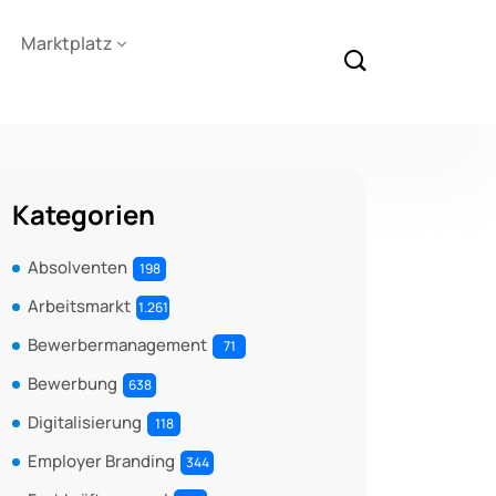
Marktplatz
Kategorien
Absolventen
198
Arbeitsmarkt
1.261
Bewerbermanagement
71
Bewerbung
638
Digitalisierung
118
Employer Branding
344