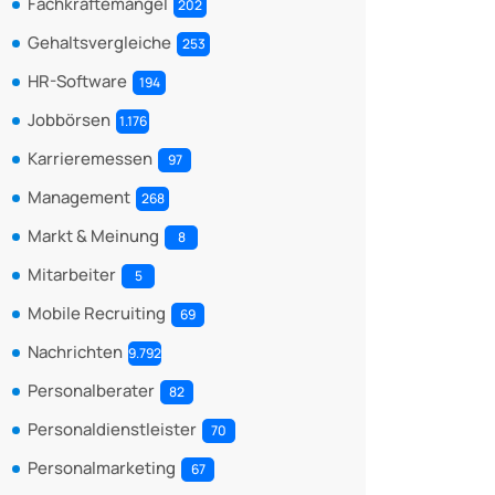
Fachkräftemangel
202
Gehaltsvergleiche
253
HR-Software
194
Jobbörsen
1.176
Karrieremessen
97
Management
268
Markt & Meinung
8
Mitarbeiter
5
Mobile Recruiting
69
Nachrichten
9.792
Personalberater
82
Personaldienstleister
70
Personalmarketing
67