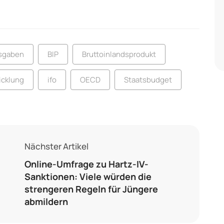
sgaben
BIP
Bruttoinlandsprodukt
icklung
ifo
OECD
Staatsbudget
Nächster Artikel
Online-Umfrage zu Hartz-IV-
Sanktionen: Viele würden die
strengeren Regeln für Jüngere
abmildern