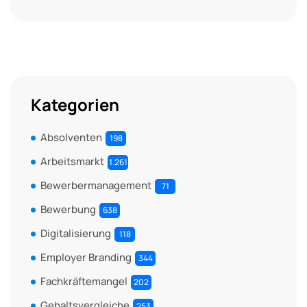
Kategorien
Absolventen
198
Arbeitsmarkt
1.261
Bewerbermanagement
71
Bewerbung
638
Digitalisierung
118
Employer Branding
344
Fachkräftemangel
202
Gehaltsvergleiche
253