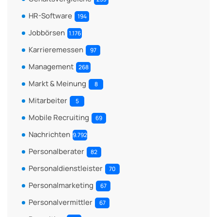
HR-Software
194
Jobbörsen
1.176
Karrieremessen
97
Management
268
Markt & Meinung
8
Mitarbeiter
5
Mobile Recruiting
69
Nachrichten
9.792
Personalberater
82
Personaldienstleister
70
Personalmarketing
67
Personalvermittler
67