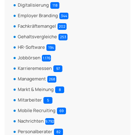
Digitalisierung
118
Employer Branding
344
Fachkräftemangel
202
Gehaltsvergleiche
253
HR-Software
194
Jobbörsen
1.176
Karrieremessen
97
Management
268
Markt & Meinung
8
Mitarbeiter
5
Mobile Recruiting
69
Nachrichten
9.792
Personalberater
82