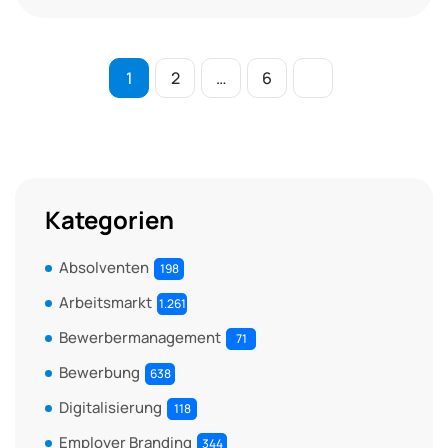
1
2
…
6
Kategorien
Absolventen
198
Arbeitsmarkt
1.261
Bewerbermanagement
71
Bewerbung
638
Digitalisierung
118
Employer Branding
344