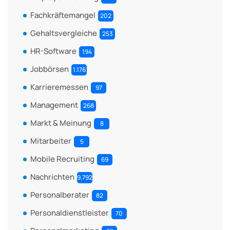
Fachkräftemangel
202
Gehaltsvergleiche
253
HR-Software
194
Jobbörsen
1.176
Karrieremessen
97
Management
268
Markt & Meinung
8
Mitarbeiter
5
Mobile Recruiting
69
Nachrichten
9.792
Personalberater
82
Personaldienstleister
70